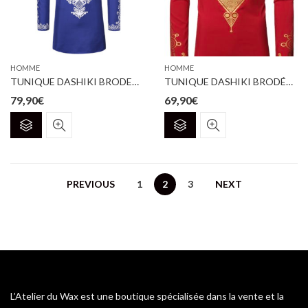
choisies
choisies
sur
sur
la
la
page
page
HOMME
HOMME
du
du
TUNIQUE DASHIKI BRODEE BLEUE ROI COL ROND
TUNIQUE DASHIKI BRODÉE ROUGE
produit
produit
79,90
€
69,90
€
Ce
Ce
produit
produit
a
a
plusieurs
plusieurs
variations.
variations.
PREVIOUS
1
2
3
NEXT
Les
Les
options
options
peuvent
peuvent
être
être
choisies
choisies
sur
sur
la
la
L’Atelier du Wax est une boutique spécialisée dans la vente et la
page
page