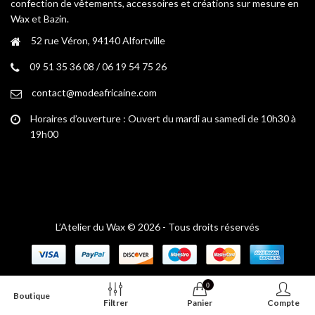
confection de vêtements, accessoires et créations sur mesure en
du
du
Wax et Bazin.
produit
produit
52 rue Véron, 94140 Alfortville
09 51 35 36 08 / 06 19 54 75 26
contact@modeafricaine.com
Horaires d’ouverture : Ouvert du mardi au samedi de 10h30 à
19h00
L’Atelier du Wax © 2026 - Tous droits réservés
0
Boutique
Filtrer
Panier
Compte