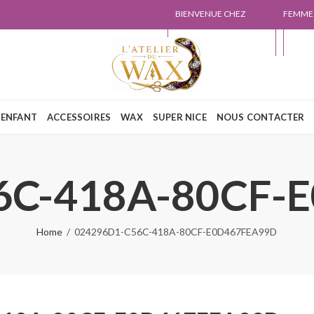
BIENVENUE CHEZ
FEMME
L'ATELIER DU WAX
NOUS
ENFANT
ACCESSOIRES
WAX
SUPER NICE
NOUS CONTACTER
6C-418A-80CF-
Home
024296D1-C56C-418A-80CF-E0D467FEA99D