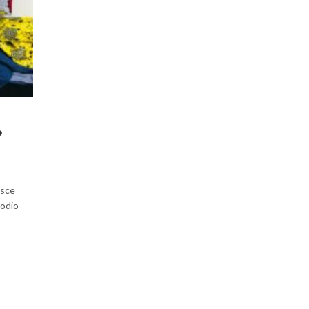
?
usce
 odio