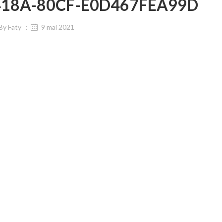
418A-80CF-E0D467FEA99D
By
Faty
9 mai 2021