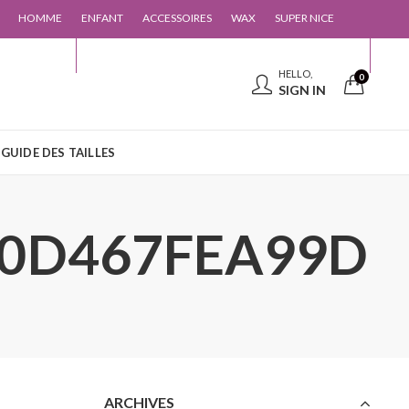
HOMME
ENFANT
ACCESSOIRES
WAX
SUPER NICE
 CONTACTER
GUIDE DES TAILLES
HELLO,
0
SIGN IN
GUIDE DES TAILLES
E0D467FEA99D
ARCHIVES