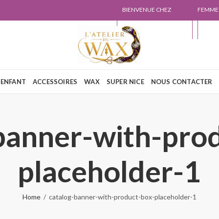
BIENVENUE CHEZ
FEMME
L'ATELIER DU WAX
NOUS
ENFANT
ACCESSOIRES
WAX
SUPER NICE
NOUS CONTACTER
banner-with-pro
placeholder-1
Home
catalog-banner-with-product-box-placeholder-1