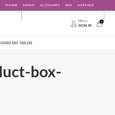
HOMME
ENFANT
ACCESSOIRES
WAX
SUPER NICE
 CONTACTER
GUIDE DES TAILLES
HELLO,
0
SIGN IN
GUIDE DES TAILLES
duct-box-