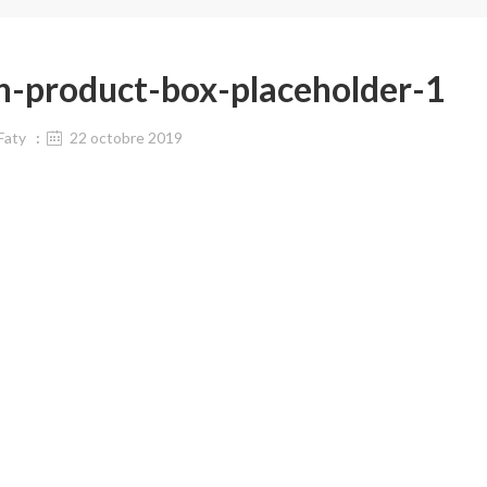
h-product-box-placeholder-1
Faty
22 octobre 2019