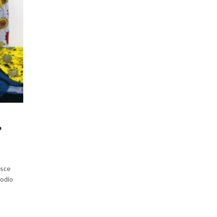
?
usce
 odio