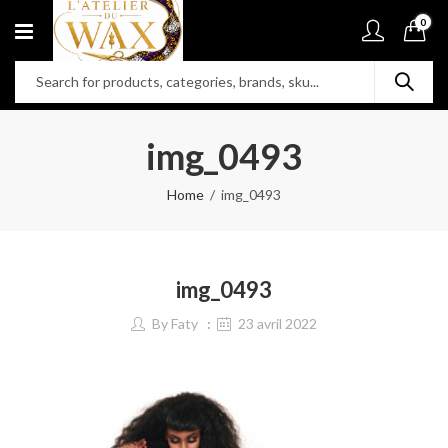
0
img_0493
Home
img_0493
img_0493
By
Faty
23 avril 2022