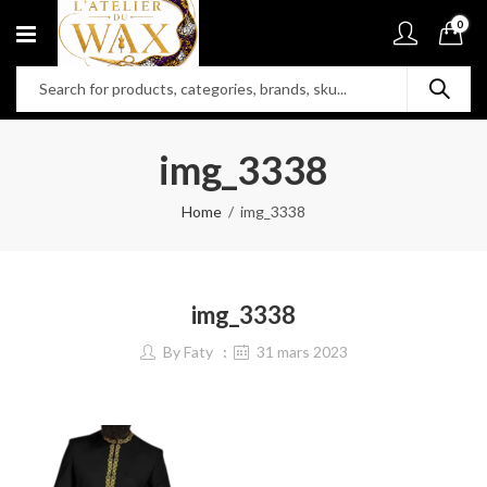
0
img_3338
Home
img_3338
img_3338
By
Faty
31 mars 2023