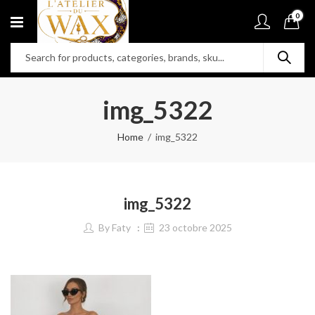
0
img_5322
Home
img_5322
img_5322
By
Faty
23 octobre 2025