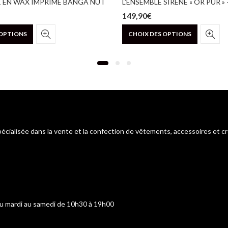
E EN WAX IMPRIMÉ BANGA NUT
149,90
€
Ce
Ce
 OPTIONS
CHOIX DES OPTIONS
produit
produit
a
a
plusieurs
plusieurs
variations.
variations
Les
Les
options
options
peuvent
peuvent
être
être
choisies
choisies
pécialisée dans la vente et la confection de vêtements, accessoires et c
sur
sur
la
la
page
page
du
du
produit
produit
du mardi au samedi de 10h30 à 19h00