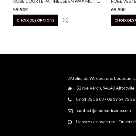
ROBE COURTE PATINEUSE EN WAX MOTIF FLEUR DE MARIAGE
ROBE VEST
59,90
€
69,90
€
Ce
CHOIX DES OPTIONS
CHOIX DES
produit
a
plusieurs
variations.
Les
options
peuvent
être
choisies
L’Atelier du Wax est une boutique s
sur
52 rue Véron, 94140 Alfortville
la
page
09 51 35 36 08 / 06 19 54 75 26
du
contact@modeafricaine.com
produit
Horaires d’ouverture : Ouvert 