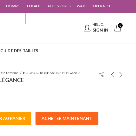
HOMME
ENFANT
ACCESSOIRES
WAX
SUPER NICE
 CONTACTER
GUIDE DES TAILLES
HELLO,
0
SIGN IN
GUIDE DES TAILLES
azin femme
BOUBOU ROSE SATINÉ ÉLÉGANCE
ÉLÉGANCE
R AU PANIER
ACHETER MAINTENANT
CE quantity