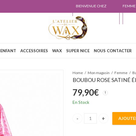
BIENVENUE CHEZ
FEMME
L'ATELIER DU WAX
NOUS
ENFANT
ACCESSOIRES
WAX
SUPER NICE
NOUS CONTACTER
Home
Mon magasin
Femme
B
BOUBOU ROSE SATINÉ 
79,90
€
En Stock
AJOUTE
BOUBOU ROSE SATINÉ ÉLÉGAN