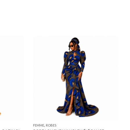
,
FEMME
ROBES
F