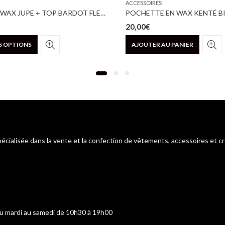
ACCESSOIRES
ENSEMBLE WAX JUPE + TOP BARDOT FLEUR DE MARIAGE
POCHETTE EN WAX KENTÉ BI 
20,00
€
Ce
 OPTIONS
AJOUTER AU PANIER
produit
a
plusieurs
variations.
Les
options
peuvent
être
choisies
pécialisée dans la vente et la confection de vêtements, accessoires et c
sur
la
page
du
produit
du mardi au samedi de 10h30 à 19h00