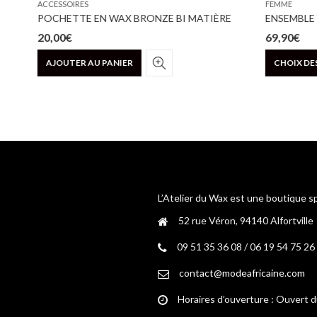
ACCESSOIRES
FEMME
LA ROBE « QUARTZ ROSE » – BAZIN COUPE SIRÈNE
POCHETTE EN WAX BRONZE BI MATIÈRE
20,00
€
69,90
€
AJOUTER AU PANIER
CHOIX DES
L’Atelier du Wax est une boutique s
52 rue Véron, 94140 Alfortville
09 51 35 36 08 / 06 19 54 75 26
contact@modeafricaine.com
Horaires d’ouverture : Ouvert 