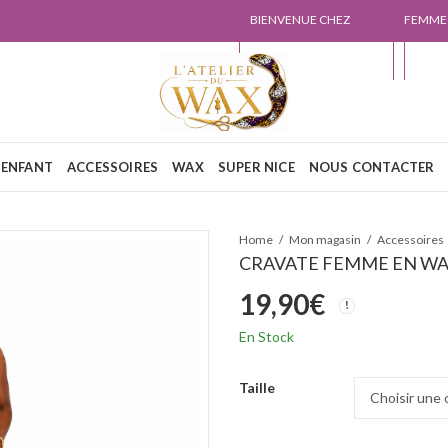
BIENVENUE CHEZ
FEMME
L'ATELIER DU WAX
NOUS
ENFANT
ACCESSOIRES
WAX
SUPER NICE
NOUS CONTACTER
Home
Mon magasin
Accessoires
CRAVATE FEMME EN WAX
19,90
€
En Stock
Taille