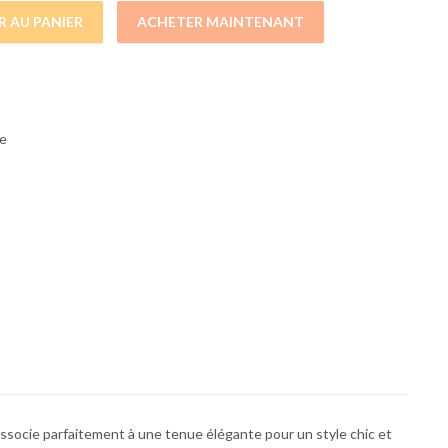
R AU PANIER
ACHETER MAINTENANT
IF BLEU SABLE quantity
e
associe parfaitement à une tenue élégante pour un style chic et