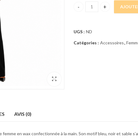
AJOUTE
CRAVATE FEMME EN WAX – MOT
UGS :
ND
Catégories :
Accessoires
,
Femm
ES
AVIS (0)
e femme en wax confectionnée à la main. Son motif bleu, noir et sable s’