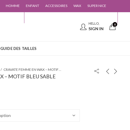
HOMME
ENFANT
ACCESSOIRES
WAX
SUPER NICE
 CONTACTER
GUIDE DES TAILLES
HELLO,
0
SIGN IN
GUIDE DES TAILLES
CRAVATE FEMME EN WAX – MOTIF BLEU SABLE
 – MOTIF BLEU SABLE