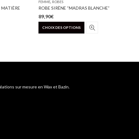
,
FEMME
ROBES
C
MATIÈRE
ROBE SIRÈNE “MADRAS BLANCHE”
L
89,90
€
7
Ce
CHOIX DES OPTIONS
produit
a
plusieurs
variations.
Les
options
peuvent
être
choisies
réations sur mesure en Wax et Bazin.
sur
la
page
du
produit