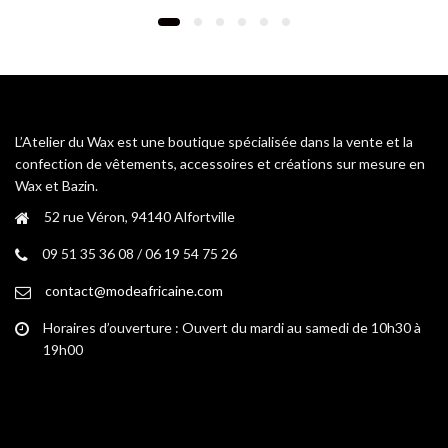
variations.
variations.
Les
Les
options
options
peuvent
peuvent
être
être
choisies
choisies
L’Atelier du Wax est une boutique spécialisée dans la vente et la
sur
sur
confection de vêtements, accessoires et créations sur mesure en
la
la
Wax et Bazin.
page
page
52 rue Véron, 94140 Alfortville
du
du
produit
produit
09 51 35 36 08 / 06 19 54 75 26
contact@modeafricaine.com
Horaires d’ouverture : Ouvert du mardi au samedi de 10h30 à
19h00