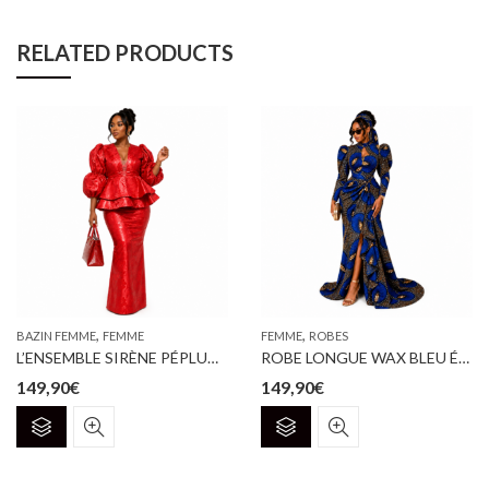
RELATED PRODUCTS
,
,
BAZIN FEMME
FEMME
FEMME
ROBES
L’ENSEMBLE SIRÈNE PÉPLUM EN BAZIN RICHE ROUGE
ROBE LONGUE WAX BLEU ÉLÉGANCE
149,90
€
149,90
€
Ce
Ce
produit
produit
a
a
plusieurs
plusieurs