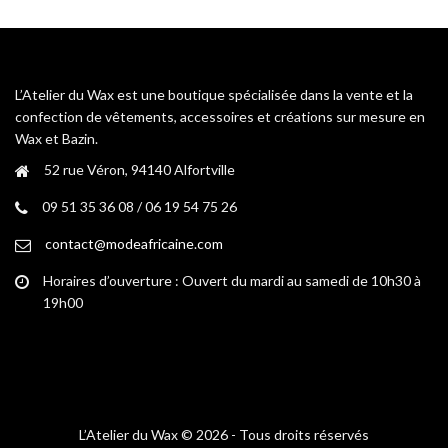
options
options
peuvent
peuvent
être
être
choisies
choisies
L’Atelier du Wax est une boutique spécialisée dans la vente et la
sur
sur
confection de vêtements, accessoires et créations sur mesure en
la
la
Wax et Bazin.
page
page
52 rue Véron, 94140 Alfortville
du
du
produit
produit
09 51 35 36 08 / 06 19 54 75 26
contact@modeafricaine.com
Horaires d’ouverture : Ouvert du mardi au samedi de 10h30 à
19h00
L’Atelier du Wax © 2026 - Tous droits réservés