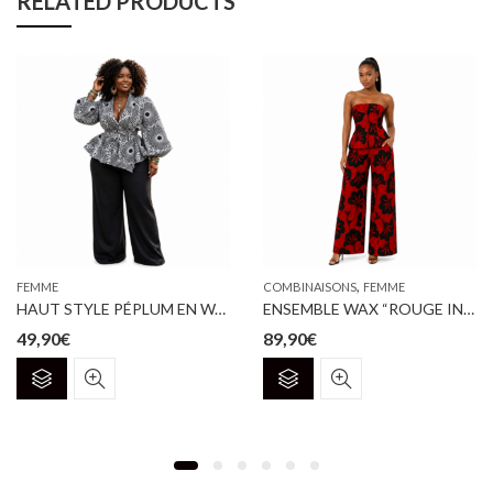
RELATED PRODUCTS
,
FEMME
COMBINAISONS
FEMME
HAUT STYLE PÉPLUM EN WAX
ENSEMBLE WAX “ROUGE INTENSE” – ÉDITION SIGNATURE
49,90
€
89,90
€
Ce
Ce
produit
produit
a
a
plusieurs
plusieurs
variations.
variations.
Les
Les