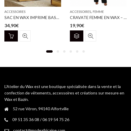
,
ACCESSOIRES
ACCESSOIRES
FEMME
SAC EN WAX IMPRIME BASSAN
CRAVATE FEMME EN WAX – MOTIF GÉOMÉTRIQUE BLEU
34,90
€
19,90
€
Ce
produit
a
plusieurs
variations.
Les
options
peuvent
être
L’Atelier du Wax est une boutique spécialisée dans la vente et la
choisies
confection de vêtements, accessoires et créations sur mesure en
sur
Wax et Bazin.
la
52 rue Véron, 94140 Alfortville
page
du
09 51 35 36 08 / 06 19 54 75 26
produit
contact@modeafricaine.com