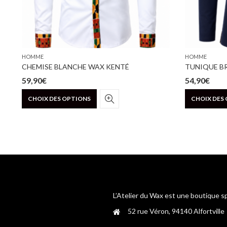
HOMME
HOMME
 COL ROND
CHEMISE BLANCHE WAX KENTÉ
TUNIQUE B
59,90
€
54,90
€
Ce
CHOIX DES OPTIONS
CHOIX DES
produit
a
plusieurs
variations.
Les
options
peuvent
être
choisies
L’Atelier du Wax est une boutique s
sur
52 rue Véron, 94140 Alfortville
la