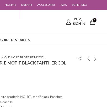
HOMME
ENFANT
ACCESSOIRES
WAX
SUPER NICE
 CONTACTER
GUIDE DES TAILLES
HELLO,
0
SIGN IN
GUIDE DES TAILLES
TUNIQUE NOIRE BRODERIE MOTIF BLACK PANTHER COL MAHO DASHIKI REF
RIE MOTIF BLACK PANTHER COL
noire broderie NOIRE , motif black Panther
 dashiki