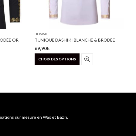
HOMME
H
RODÉE OR
TUNIQUE DASHIKI BLANCHE & BRODÉE
E
69,90
€
1
Ce
CHOIX DES OPTIONS
produit
a
plusieurs
.
variations.
Les
options
peuvent
être
choisies
réations sur mesure en Wax et Bazin.
sur
la