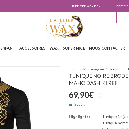
BIENVENUE CHEZ
FEMME
L'ATELIER DU WAX
NOUS
ENFANT
ACCESSOIRES
WAX
SUPER NICE
NOUS CONTACTER
Home
Mon magasin
Homme
TUNIQUE NOIRE BRODE
MAHO DASHIKI REF
69,90
€
En Stock
Highlights:
Tunique Naija 
Tunique homme