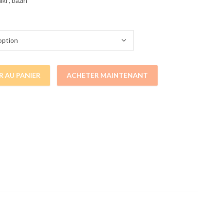
ki , bazin
R AU PANIER
ACHETER MAINTENANT
TIF BLACK PANTHER COL MAHO DASHIKI REF quantity