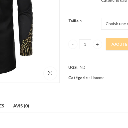
Catégorie dashi
Taille h
AJOUTE
TUNIQUE NOIRE BRODERIE MO
UGS :
ND
Catégorie :
Homme
ES
AVIS (0)