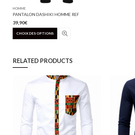
HOMME
PANTALON DASHIKI HOMME REF
39,90
€
Ce
CHOIX DES OPTIONS
produit
a
plusieurs
variations.
RELATED PRODUCTS
Les
options
peuvent
être
choisies
sur
la
page
du
produit