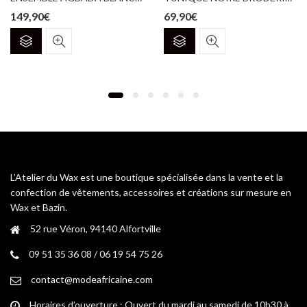
149,90
€
69,90
€
Ce
Ce
produit
produit
a
a
plusieurs
plusieurs
variations.
variations.
Les
Les
options
options
peuvent
peuvent
être
être
choisies
choisies
L’Atelier du Wax est une boutique spécialisée dans la vente et la
sur
sur
confection de vêtements, accessoires et créations sur mesure en
la
la
Wax et Bazin.
page
page
52 rue Véron, 94140 Alfortville
du
du
produit
produit
09 51 35 36 08 / 06 19 54 75 26
contact@modeafricaine.com
Horaires d’ouverture : Ouvert du mardi au samedi de 10h30 à