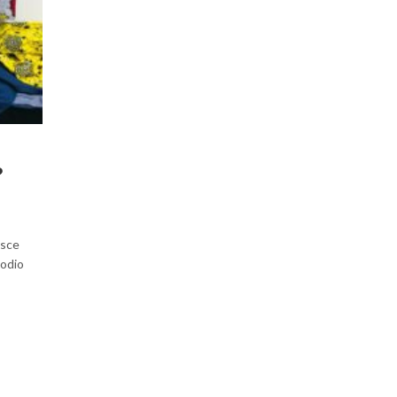
?
usce
 odio