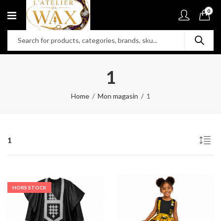
0
1
Home
Mon magasin
1
1
HORS STOCK