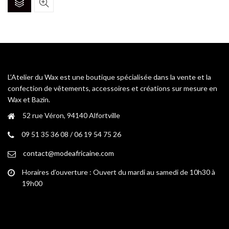
produit
a
plusieurs
variations.
Les
options
peuvent
L’Atelier du Wax est une boutique spécialisée dans la vente et la
être
confection de vêtements, accessoires et créations sur mesure en
choisies
Wax et Bazin.
sur
52 rue Véron, 94140 Alfortville
la
page
09 51 35 36 08 / 06 19 54 75 26
du
contact@modeafricaine.com
produit
Horaires d’ouverture : Ouvert du mardi au samedi de 10h30 à
19h00