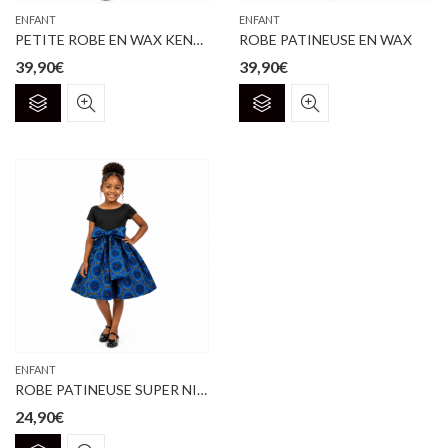
page
ENFANT
ENFANT
du
PETITE ROBE EN WAX KENTE
ROBE PATINEUSE EN WAX
produit
39,90
€
39,90
€
Ce
Ce
produit
produit
a
a
plusieurs
plusieurs
variations.
variations.
Les
Les
options
options
peuvent
peuvent
être
être
choisies
choisies
sur
sur
la
la
page
page
ENFANT
du
du
ROBE PATINEUSE SUPER NICE BLEU & OR
produit
produit
24,90
€
Ce