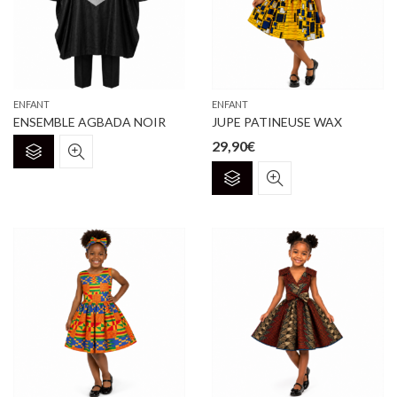
ENFANT
ENFANT
ENSEMBLE AGBADA NOIR
JUPE PATINEUSE WAX
29,90
€
Ce
produit
a
plusieurs
variations.
Les
options
peuvent
être
choisies
sur
la