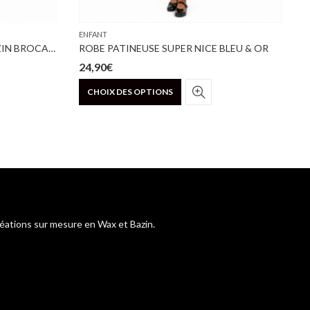
ENFANT
E
ENSEMBLE TRADITIONNEL BAZIN BROCARD VERT D’EAU
ROBE PATINEUSE SUPER NICE BLEU & OR
24,90
€
7
Ce
CHOIX DES OPTIONS
produit
a
plusieurs
variations.
Les
options
peuvent
être
choisies
réations sur mesure en Wax et Bazin.
sur
la
page
du
produit