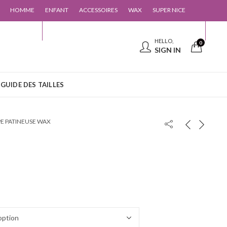
HOMME
ENFANT
ACCESSOIRES
WAX
SUPER NICE
 CONTACTER
GUIDE DES TAILLES
HELLO,
0
SIGN IN
GUIDE DES TAILLES
E PATINEUSE WAX