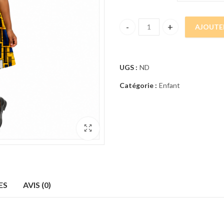
AJOUTE
JUPE PATINEUSE WAX quantity
UGS :
ND
Catégorie :
Enfant
ES
AVIS (0)