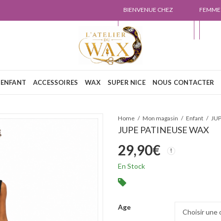
BIENVENUE CHEZ
FEMME
L'ATELIER DU WAX
NOUS
ENFANT
ACCESSOIRES
WAX
SUPER NICE
NOUS CONTACTER
Home
Mon magasin
Enfant
JUP
JUPE PATINEUSE WAX
29,90
€
En Stock
Age