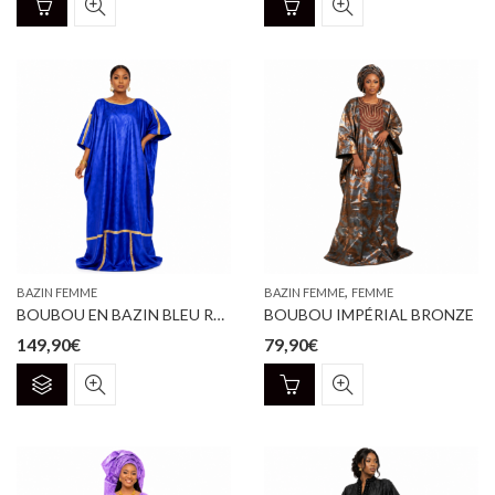
,
BAZIN FEMME
BAZIN FEMME
FEMME
BOUBOU EN BAZIN BLEU ROI & GARNITURE DORÉE
BOUBOU IMPÉRIAL BRONZE
149,90
€
79,90
€
Ce
produit
a
plusieurs
variations.