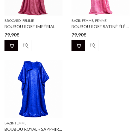
sur
la
page
,
,
BROCARD
FEMME
BAZIN FEMME
FEMME
du
BOUBOU ROSE IMPÉRIAL
BOUBOU ROSE SATINÉ ÉLÉGANCE
produit
79,90
€
79,90
€
BAZIN FEMME
BOUBOU ROYAL « SAPPHIRE » – BAZIN RICHE GETZNER