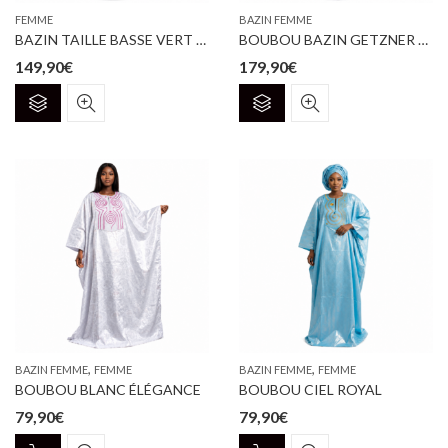
page
FEMME
BAZIN FEMME
du
BAZIN TAILLE BASSE VERT ANIS
BOUBOU BAZIN GETZNER BLANC & BRODERIES
produit
149,90
€
179,90
€
Ce
Ce
produit
produit
a
a
plusieurs
plusieurs
variations.
variations.
Les
Les
options
options
peuvent
peuvent
être
être
choisies
choisies
sur
sur
la
la
page
page
,
,
BAZIN FEMME
FEMME
BAZIN FEMME
FEMME
du
du
BOUBOU BLANC ÉLÉGANCE
BOUBOU CIEL ROYAL
produit
produit
79,90
€
79,90
€