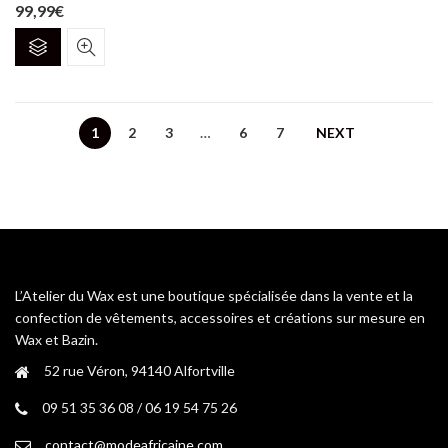
99,99
€
Ce
produit
a
plusieurs
variations.
1
2
3
…
6
7
NEXT
Les
options
peuvent
être
choisies
sur
la
L’Atelier du Wax est une boutique spécialisée dans la vente et la
page
confection de vêtements, accessoires et créations sur mesure en
du
Wax et Bazin.
produit
52 rue Véron, 94140 Alfortville
09 51 35 36 08 / 06 19 54 75 26
contact@modeafricaine.com