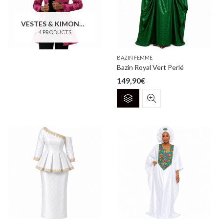
VESTES & KIMONOS
4 PRODUCTS
BAZIN FEMME
Bazin Royal Vert Perlé
149,90
€
Ce
produit
a
plusieurs
variations.
Les
options
peuvent
être
choisies
sur
la