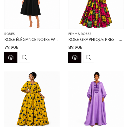
,
ROBES
FEMME
ROBES
ROBE ÉLÉGANCE NOIRE WAX
ROBE GRAPHIQUE PRESTIGE
79,90
€
89,90
€
Ce
Ce
produit
produit
a
a
plusieurs
plusieurs
variations.
variations.
Les
Les
options
options
peuvent
peuvent
être
être
choisies
choisies
sur
sur
la
la