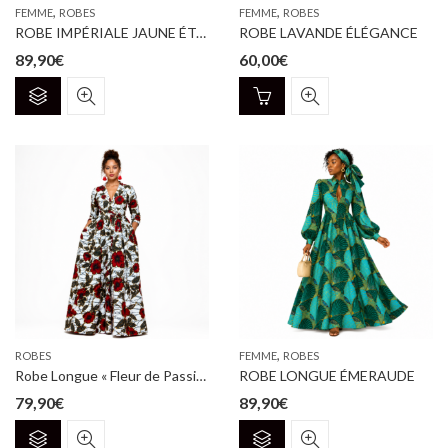
page
page
,
,
FEMME
ROBES
FEMME
ROBES
du
du
ROBE IMPÉRIALE JAUNE ÉTOILÉE
ROBE LAVANDE ÉLÉGANCE
produit
produit
89,90
€
60,00
€
Ce
produit
a
plusieurs
variations.
Les
options
peuvent
être
choisies
sur
la
page
,
ROBES
FEMME
ROBES
du
Robe Longue « Fleur de Passion »
ROBE LONGUE ÉMERAUDE
produit
79,90
€
89,90
€
Ce
Ce