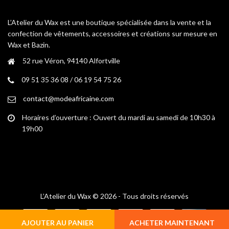
peuvent
peuvent
être
être
L’Atelier du Wax est une boutique spécialisée dans la vente et la
choisies
choisies
confection de vêtements, accessoires et créations sur mesure en
sur
sur
Wax et Bazin.
la
la
52 rue Véron, 94140 Alfortville
page
page
du
du
09 51 35 36 08 / 06 19 54 75 26
produit
produit
contact@modeafricaine.com
Horaires d’ouverture : Ouvert du mardi au samedi de 10h30 à
19h00
L’Atelier du Wax © 2026 - Tous droits réservés
AJOUTER AU PANIER
ACHETER MAINTENANT