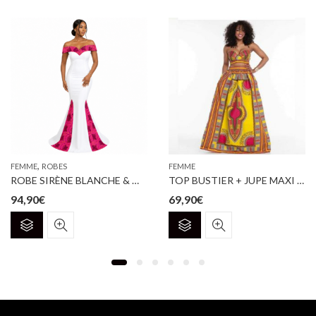
,
FEMME
ROBES
FEMME
ROBE SIRÈNE BLANCHE & WAX ROSE
TOP BUSTIER + JUPE MAXI DASHIKI
94,90
€
69,90
€
Ce
Ce
produit
produit
a
a
plusieurs
plusieurs
variations.
variations.
Les
Les
options
options