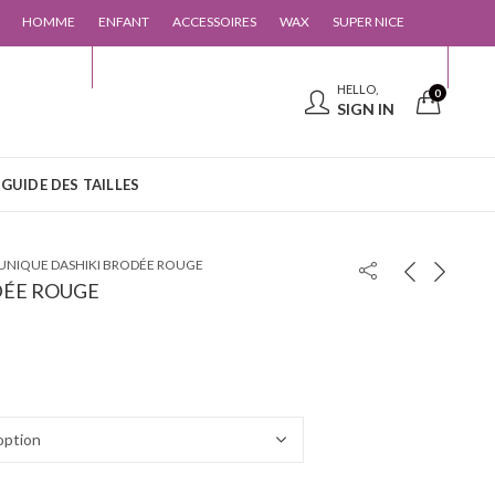
HOMME
ENFANT
ACCESSOIRES
WAX
SUPER NICE
 CONTACTER
GUIDE DES TAILLES
HELLO,
0
SIGN IN
GUIDE DES TAILLES
UNIQUE DASHIKI BRODÉE ROUGE
DÉE ROUGE