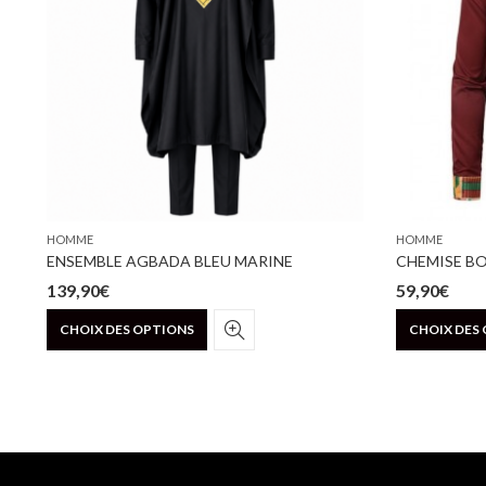
HOMME
HOMME
E NAIJA BLANCHE & BRODÉE NOIRE
ENSEMBLE AGBADA BLEU MARINE
CHEMISE B
139,90
€
59,90
€
Ce
CHOIX DES OPTIONS
CHOIX DES
produit
a
plusieurs
variations.
Les
options