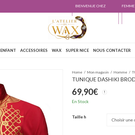
BIENVENUE CHEZ
FEMME
L'ATELIER DU WAX
NOUS
ENFANT
ACCESSOIRES
WAX
SUPER NICE
NOUS CONTACTER
Home
Mon magasin
Homme
T
TUNIQUE DASHIKI BRO
69,90
€
En Stock
Taille h