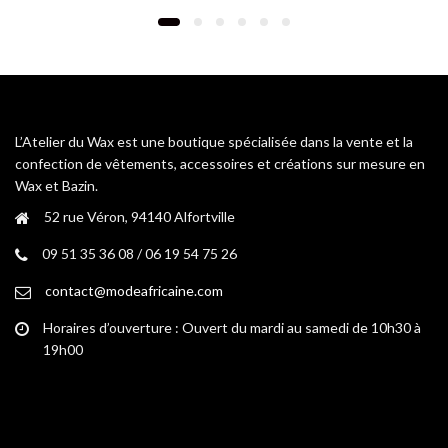
variations.
Les
options
peuvent
être
choisies
L’Atelier du Wax est une boutique spécialisée dans la vente et la
sur
confection de vêtements, accessoires et créations sur mesure en
la
Wax et Bazin.
page
52 rue Véron, 94140 Alfortville
du
produit
09 51 35 36 08 / 06 19 54 75 26
contact@modeafricaine.com
Horaires d’ouverture : Ouvert du mardi au samedi de 10h30 à
19h00