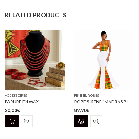
RELATED PRODUCTS
,
ACCESSOIRES
FEMME
ROBES
PARURE EN WAX
ROBE SIRÈNE “MADRAS BLANCHE”
20,00
€
89,90
€
Ce
produit
a
plusieurs