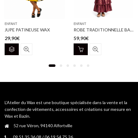
ENFANT
ENFANT
JUPE PATINEUSE WAX
ROBE TRADITIONNELLE BAZIN BROCARD PRUNE
29,90
€
59,90
€
Ce
produit
a
plusieurs
variations.
Les
options
peuvent
être
L’Atelier du Wax est une boutique spécialisée dans la vente et la
choisies
confection de vêtements, accessoires et créations sur mesure en
sur
Wax et Bazin.
la
52 rue Véron, 94140 Alfortville
page
du
09 51 35 36 08 / 06 19 54 75 26