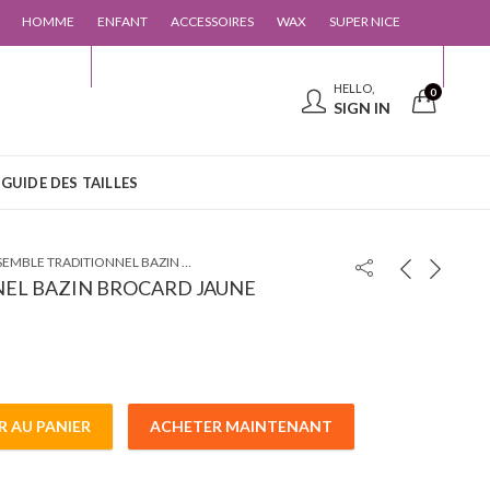
HOMME
ENFANT
ACCESSOIRES
WAX
SUPER NICE
 CONTACTER
GUIDE DES TAILLES
HELLO,
0
SIGN IN
GUIDE DES TAILLES
ENSEMBLE TRADITIONNEL BAZIN BROCARD JAUNE
EL BAZIN BROCARD JAUNE
R AU PANIER
ACHETER MAINTENANT
IN BROCARD JAUNE quantity