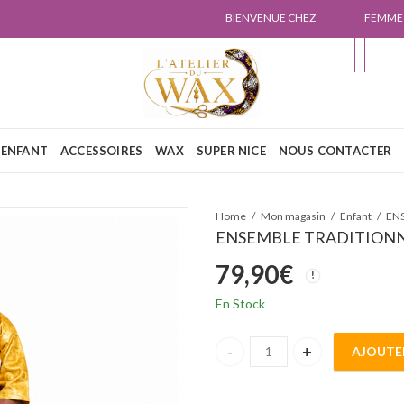
BIENVENUE CHEZ
FEMME
L'ATELIER DU WAX
NOUS
ENFANT
ACCESSOIRES
WAX
SUPER NICE
NOUS CONTACTER
Home
Mon magasin
Enfant
ENSEMBLE TRADITIONN
79,90
€
En Stock
AJOUTE
ENSEMBLE TRADITIONNEL BAZ