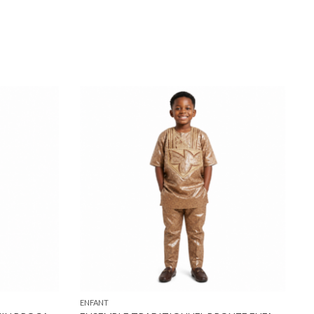
ENFANT
E