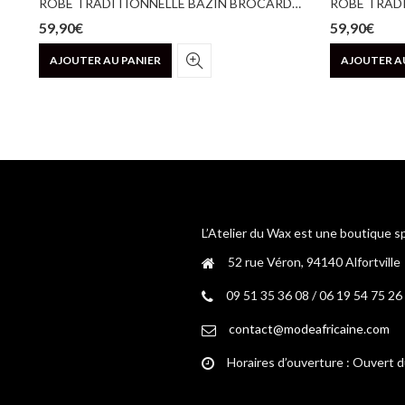
ROBE TRADITIONNELLE BAZIN BROCARD BLEU CANARD
59,90
€
59,90
€
AJOUTER AU PANIER
AJOUTER A
L’Atelier du Wax est une boutique s
52 rue Véron, 94140 Alfortville
09 51 35 36 08 / 06 19 54 75 26
contact@modeafricaine.com
Horaires d’ouverture : Ouvert 